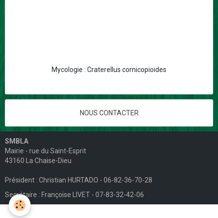
Mycologie : Craterellus cornicopioides
NOUS CONTACTER
SMBLA
Mairie - rue du Saint-Esprit
43160 La Chaise-Dieu
Président : Christian HURTADO - 06-82-36-70-28
Secrétaire : Françoise LIVET - 07-83-32-42-06