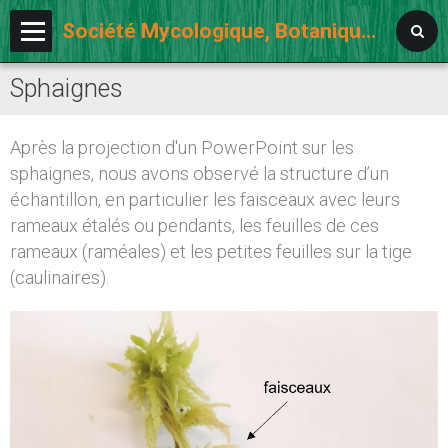
Société Mycologique, Botanique et Lichénologique d'Auvergne
Sphaignes
Accueil
L'association
Après la projection d'un PowerPoint sur les
Notre agenda
sphaignes, nous avons observé la structure d’un
échantillon, en particulier les faisceaux avec leurs
Activités
rameaux étalés ou pendants, les feuilles de ces
Album photos
rameaux (raméales) et les petites feuilles sur la tige
(caulinaires).
Ouvrages et sites
Forum adhérents