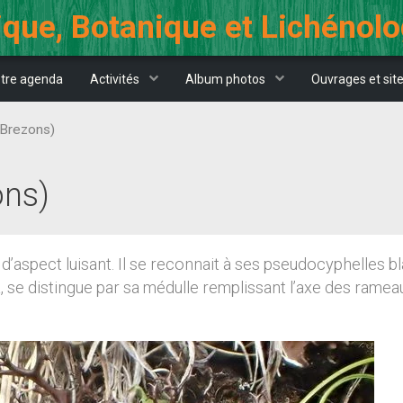
que, Botanique et Lichénol
tre agenda
Activités
Album photos
Ouvrages et sit
-Brezons)
ons)
d’aspect luisant. Il se reconnait à ses pseudocyphelles 
 se distingue par sa médulle remplissant l’axe des ramea