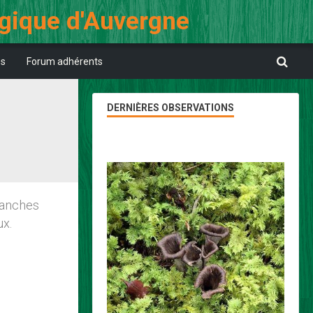
ogique d'Auvergne
es
Forum adhérents
DERNIÈRES OBSERVATIONS
blanches
ux.