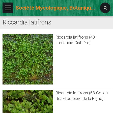
Société Mycologique, Botanique et Lichénologique d'Auvergne
Riccardia latifrons
Accueil
L'association
Riccardia latifrons (43-
Notre agenda
Lamandie-Cistrière)
Activités
Album photos
Ouvrages et sites
Forum adhérents
Riccardia latifrons (63-Col du
Béal-Tourbière de la Pigne)