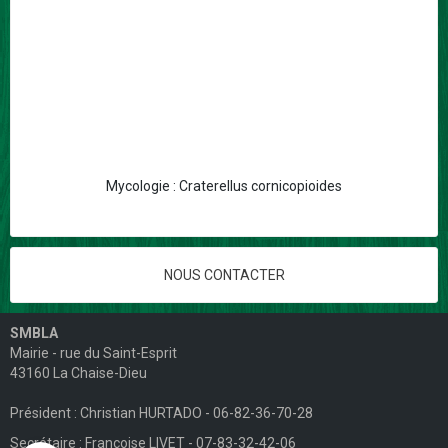
Mycologie : Craterellus cornicopioides
NOUS CONTACTER
SMBLA
Mairie - rue du Saint-Esprit
43160 La Chaise-Dieu
Président : Christian HURTADO - 06-82-36-70-28
Secrétaire : Françoise LIVET - 07-83-32-42-06