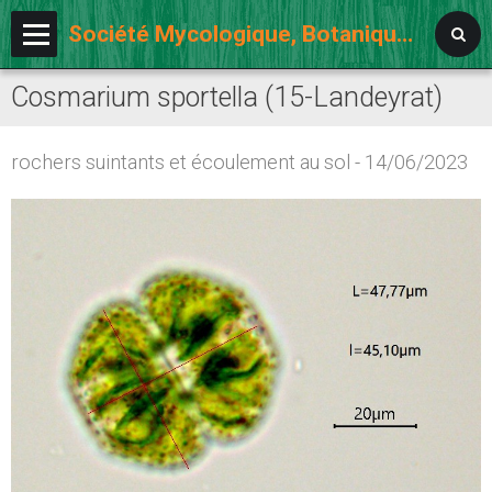
Société Mycologique, Botanique et Lichénologique d'Auvergne
Cosmarium sportella (15-Landeyrat)
Accueil
L'association
rochers suintants et écoulement au sol - 14/06/2023
Notre agenda
Activités
Album photos
Ouvrages et sites
Forum adhérents