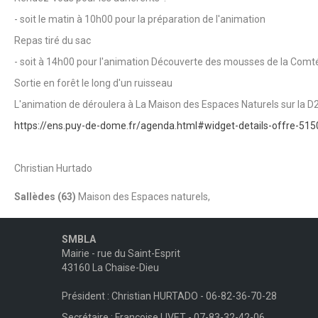
- soit le matin à 10h00 pour la préparation de l'animation
Repas tiré du sac
- soit à 14h00 pour l'animation Découverte des mousses de la Comt
Sortie en forêt le long d'un ruisseau
L'animation de déroulera à La Maison des Espaces Naturels sur la D
https://ens.puy-de-dome.fr/agenda.html#widget-details-offre-51
Christian Hurtado
Sallèdes (63)
Maison des Espaces naturels,
SMBLA
Mairie - rue du Saint-Esprit
43160 La Chaise-Dieu
Président : Christian HURTADO - 06-82-36-70-28
Secrétaire : Françoise LIVET - 07-83-32-42-06